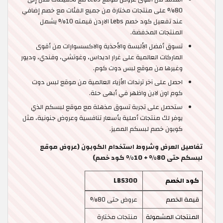
80% على منتجات مختارة من جميع الفئات مع خصم إضافي
عند تفعيل كود خصم Lebs الاردن قيمته 10% يشمل
المنتجات المخفضة.
تسوق أفضل الألبسة والأحذية والاكسسوارات من أقوى
الماركات العالمية على غرار اديداس، وغوتشي، وفندي، وديور
وغيرها من موقع لبس دوت كوم.
احصل على آخر ترندات الأزياء العالمية من موقع لبس دوت
كوم اون لاين واظهر في أبهى حلة.
ستحصل على تجربة تسوق مذهلة مع موقع لبسكم الذي
يوفر لك منتجات أصلية بأسعار تنافسية وعروض جنونية، مثل
كوبون خصم لبسكم المميز.
تفاصيل العرض وشروط استخدام الكوبون (عروض موقع
لبسكم حتى 80% + 10% كود خصم)
كود الخصم
LBS300
قيمة الخصم
عروض حتى 80%
المنتجات المشمولة
منتجات مختارة