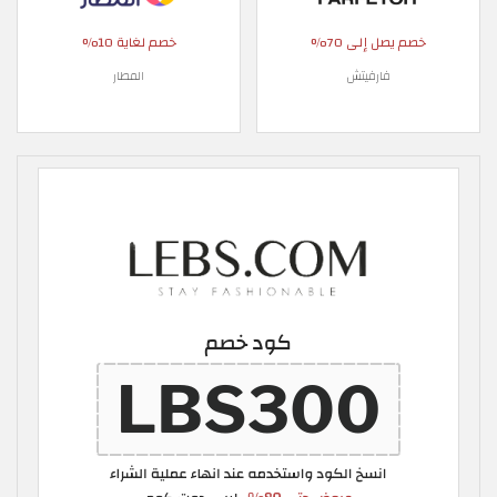
خصم يصل إلى 70%
خصم لغاية 10%
فارفيتش
المطار