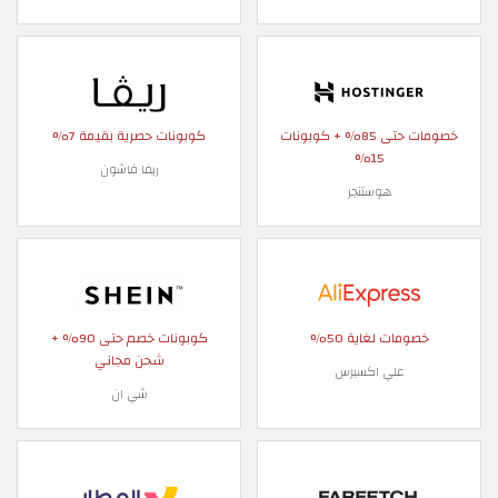
خصومات حتى 85% + كوبونات
كوبونات حصرية بقيمة 7%
15%
ريفا فاشون
هوستنجر
خصومات لغاية 50%
كوبونات خصم حتى 90% +
شحن مجاني
علي اكسبرس
شي ان