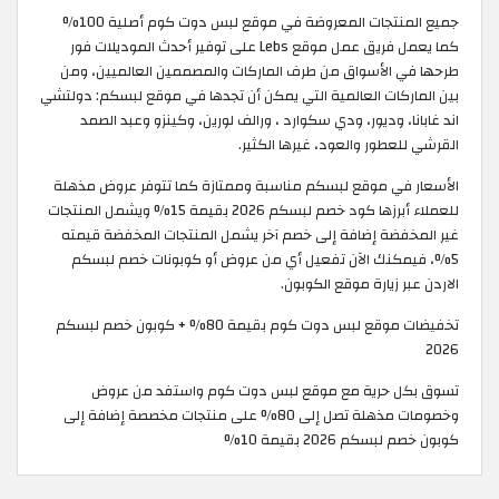
جميع المنتجات المعروضة في موقع لبس دوت كوم أصلية 100%
كما يعمل فريق عمل موقع Lebs على توفير أحدث الموديلات فور
طرحها في الأسواق من طرف الماركات والمصممين العالميين، ومن
بين الماركات العالمية التي يمكن أن تجدها في موقع لبسكم: دولتشي
اند غابانا، وديور، ودي سكوارد ، ورالف لورين، وكينزو وعبد الصمد
القرشي للعطور والعود، غيرها الكثير.
الأسعار في موقع لبسكم مناسبة وممتازة كما تتوفر عروض مذهلة
للعملاء أبرزها كود خصم لبسكم 2026 بقيمة 15% ويشمل المنتجات
غير المخفضة إضافة إلى خصم آخر يشمل المنتجات المخفضة قيمته
5%، فيمكنك الآن تفعيل أي من عروض أو كوبونات خصم لبسكم
الاردن عبر زيارة موقع الكوبون.
تخفيضات موقع لبس دوت كوم بقيمة 80% + كوبون خصم لبسكم
2026
تسوق بكل حرية مع موقع لبس دوت كوم واستفد من عروض
وخصومات مذهلة تصل إلى 80% على منتجات مخصصة إضافة إلى
كوبون خصم لبسكم 2026 بقيمة 10%