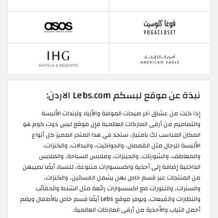
نبذة عن موقع لبسكم Lebs.com الاردن:
إذا كنت من عشاق آخر صيحات الموضة والأزياء وترندات الألبسة
والتصاميم من أرقى الماركات العالمية فإن موقع لبس دوت كوم هو
المكان المناسب لك بامتياز، ستجد في هذا المتجر المميز كل أنواع
الألبسة للرجال مثل القمصان، والجواكيت، والبدلات، والكنزات،
والمعاطف، والشورتات، والجينزات، وملابس السباحة، والملابس
الداخلية إضافة إلى أحذية واكسسوارات متنوعة، للنساء أيضًا نصيبهن
من المنتجات عبر قسم خاص بهن يشمل الفساتين، والكنزات،
والسترات، والتنورات مع اكسسوارات رائعة مثل الشنط والحقائب
والنظارات والقبعات، ويوفر موقع Lebs أيضًا قسم خاص بالأطفال ويضم
أجمل الثياب والأحذية من أرقى الماركات العالمية.