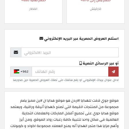
خصم يصل إلى 70%
خصم لغاية 10%
فارفيتش
المطار
استلم العروض الحصرية عبر البريد الإلكتروني
أو عبر الرسائل النصية
+962
ادخل عنوان بريدك الإلكتروني او رقم هاتفك حتى تصلك العروض الحصرية حين صدورها
موقع جوي قفت للهدايا الاردن هو موقع هدايا ان لاين مميز يضم
مجموعة من المنتجات القيمة التي تصلح كهدايا أنيقة وراقية، ويعتمد
موقع هدايا جوي على تجميع أفضل الماركات والعلامات التجارية
العالمية في مكان واحد لتلبية كافة رغبات رواد الموقع، ومن أبرز
وأهم مزايا هذا متجر الهدايا أنه يمنح العملاء مجموعة اكواد و كوبونات