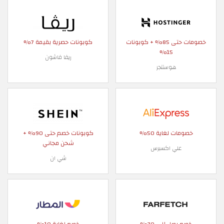
خصومات حتى 85% + كوبونات
كوبونات حصرية بقيمة 7%
15%
ريفا فاشون
هوستنجر
خصومات لغاية 50%
كوبونات خصم حتى 90% +
شحن مجاني
علي اكسبرس
شي ان