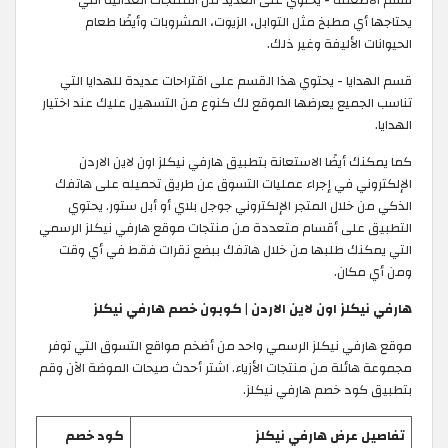
يحتاجها أي مطبخ مثل التوابل، الزيوت، المشروبات وأيضًا طعام
الحيوانات الأليفة وغير ذلك.
قسم الهدايا - يحتوي هذا القسم على اقتراحات عديدة للهدايا التي
تناسب الجميع يعرضها الموقع لك كنوع من التسهيل عليك عند اختيار
الهدايا.
كما يمكنك أيضًا الاستعانة بتطبيق هارفي نيكلز اون لاين الاردن
الإلكتروني في إجراء عمليات التسوق عن طريق تحميله على هاتفك
الذكي من خلال المتجر الإلكتروني جوجل بلاي أو أبل ستور. يحتوي
التطبيق على أقسام متعددة من منتجات موقع هارفي نيكلز الرسمي
التي يمكنك طلبها من خلال هاتفك ببضع نقرات فقط في أي وقت
ومن أي مكان.
هارفي نيكلز اون لاين الاردن | كوبون خصم هارفي نيكلز
موقع هارفي نيكلز الرسمي واحد من أضخم مواقع التسوق التي توفر
مجموعة هائلة من منتجات الأزياء. اشتر أحدث صيحات الموضة الآن وقم
بتطبيق كود خصم هارفي نيكلز.
تفاصيل عرض هارفي نيكلز
كود خصم