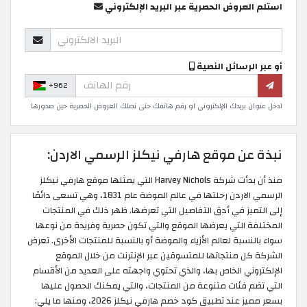
استلم العروض الحصرية عبر البريد الإلكتروني
أو عبر الرسائل النصية
+962
ادخل عنوان بريدك الإلكتروني او رقم هاتفك حتى تصلك العروض الحصرية حين صدورها
نبذة عن موقع هارفي نيكلز الرسمي الاردن:
منذ أن بدأت شركة Harvey Nichols التي يمثلها موقع هارفي نيكلز
الرسمي الاردن رحلتها في عالم الموضة عام 1831، وهي تسعى دائمًا
إلى التميز في أدق التفاصيل التي تعرضها. ظهر ذلك في المنتجات
المختلفة التي يعرضها الموقع والتي تكون حصرية وفريدة من نوعها
سواء بالنسبة لعالم الأزياء والموضة أو بالنسبة للمنتجات الأخرى. تعرض
الشركة كل منتجاتها للمتسوقين عبر الإنترنت من خلال الموقع
الإلكتروني الخاص بها، والذي تحتوي واجهته على العديد من الأقسام
التي تضم فئات متنوعة من المنتجات، والتي يمكنك الحصول عليها
بسعر مميز عند تطبيق كود خصم هارفي نيكلز 2026، ومنها ما يلي: