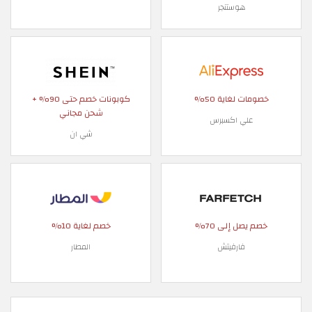
هوستنجر
خصومات لغاية 50%
كوبونات خصم حتى 90% +
شحن مجاني
علي اكسبرس
شي ان
خصم يصل إلى 70%
خصم لغاية 10%
فارفيتش
المطار