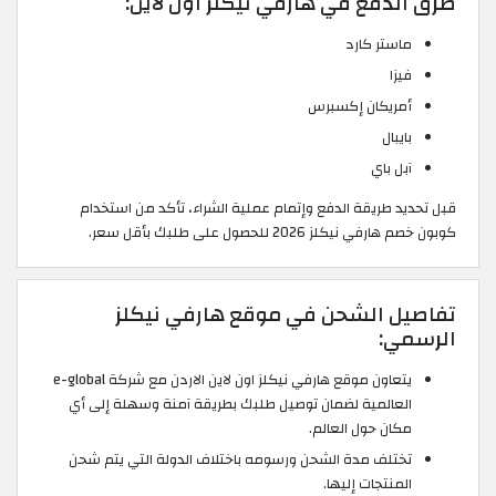
طرق الدفع في هارفي نيكلز اون لاين:
ماستر كارد
فيزا
أمريكان إكسبرس
بايبال
آبل باي
قبل تحديد طريقة الدفع وإتمام عملية الشراء، تأكد من استخدام
كوبون خصم هارفي نيكلز 2026 للحصول على طلبك بأقل سعر.
تفاصيل الشحن في موقع هارفي نيكلز
الرسمي:
يتعاون موقع هارفي نيكلز اون لاين الاردن مع شركة e-global
العالمية لضمان توصيل طلبك بطريقة آمنة وسهلة إلى أي
مكان حول العالم.
تختلف مدة الشحن ورسومه باختلاف الدولة التي يتم شحن
المنتجات إليها.