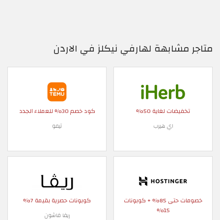
متاجر مشابهة لهارفي نيكلز في الاردن
تخفيضات لغاية 50%
كود خصم 30% للعملاء الجدد
اي هيرب
تيمو
خصومات حتى 85% + كوبونات
كوبونات حصرية بقيمة 7%
15%
ريفا فاشون