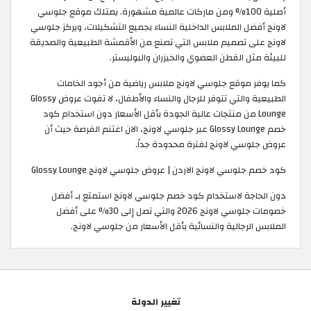
أصلية 100% ومن ماركات عالمية مشهورة. يمتلك موقع جلوسي
لاونج أفضل الملابس الداخلية النساء بجميع التشكيلات، ويركز جلوسي
لاونج على تصميم ملابس التي تصنع من الأقمشة الطبيعية والصديقة
للبيئة مثل القطن العضوي والخيزران والبوليستر.
كما يوفر موقع جلوسي لاونج ملابس رياضية من أجود الخامات
الطبيعية والتي تتوفر للرجال والنساء والأطفال، لا تفوت عروض Glossy
Lounge من منتجات عالية الجودة بأقل الأسعار دون استخدام كود
خصم Glossy Lounge عبر جلوسي لاونج، الان اغتنم الفرصة حيث أن
عروض جلوسي لاونج لفترة محدودة جداً.
كود خصم جلوسي لاونج الاردن | عروض جلوسي لاونج Glossy Lounge
دون الحاجة لاستخدام كود خصم جلوسي لاونج استمتع بـ أفضل
خصومات جلوسي لاونج 2026 والتي تصل إلى 30% على أفضل
الملابس الرجالية والنسائية بأقل الأسعار من جلوسي لاونج.
تغيير الدولة