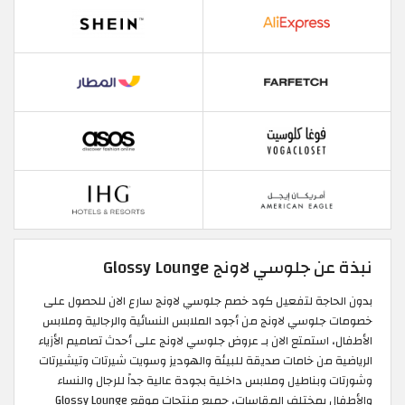
نبذة عن جلوسي لاونج Glossy Lounge
بدون الحاجة لتفعيل كود خصم جلوسي لاونج سارع الان للحصول على
خصومات جلوسي لاونج من أجود الملابس النسائية والرجالية وملابس
الأطفال، استمتع الان بـ عروض جلوسي لاونج على أحدث تصاميم الأزياء
الرياضية من خامات صديقة للبيئة والهوديز وسويت شيرتات وتيشيرتات
وشورتات وبناطيل وملابس داخلية بجودة عالية جداً للرجال والنساء
والأطفال بمختلف المقاسات، جميع منتجات موقع Glossy Lounge