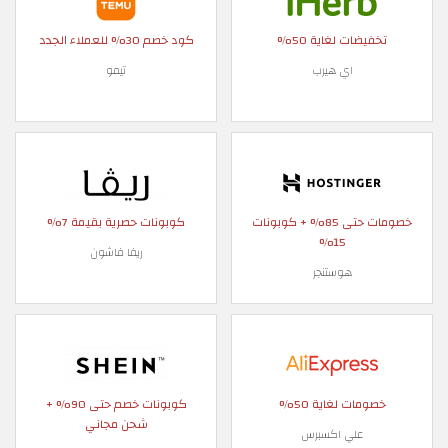
تخفيضات لغاية 50%
كود خصم 30% للعملاء الجدد
اي هيرب
تيمو
خصومات حتى 85% + كوبونات
كوبونات حصرية بقيمة 7%
15%
ريفا فاشون
هوستنجر
خصومات لغاية 50%
كوبونات خصم حتى 90% +
شحن مجاني
علي اكسبرس