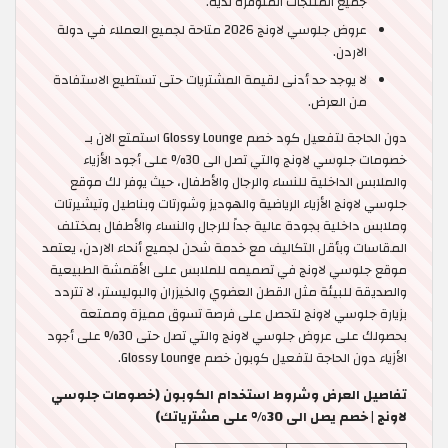
جميع المنتجات المتوفرة لديه.
عروض جلوسي لاونج 2026 متاحة لجميع العملاء في دولة
الاردن.
لا يوجد حد أدنى لقيمة المشتريات حتى تستطيع الاستفادة
من العرض.
دون الحاجة لتفعيل كود خصم Glossy Lounge استمتع الان بـ
خصومات جلوسي لاونج والتي تصل الى 30% على أجود الأزياء
والملابس الداخلية للنساء والرجال والأطفال، حيث يوفر لك موقع
جلوسي لاونج الأزياء الرياضية والهوديز وشورتات وبناطيل وتيشيرتات
وملابس داخلية بجودة عالية جداً للرجال والنساء والأطفال بمختلف
المقاسات وبأقل التكاليف مع خدمة شحن لجميع أنحاء الاردن، يعتمد
موقع جلوسي لاونج في تصميمه للملابس على الأقمشة الطبيعية
والصديقة للبيئة مثل القطن العضوي والخيزران والبوليستر، لا تتردد
بزيارة جلوسي لاونج لتحصل على فرصة تسوق مميزة وممتعة
بحصولك على عروض جلوسي لاونج والتي تصل حتى 30% على أجود
الأزياء دون الحاجة لتفعيل كوبون خصم Glossy Lounge.
تفاصيل العرض وشروط استخدام الكوبون (خصومات جلوسي
لاونج | خصم يصل الى 30% على مشترياتك)