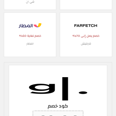
شي ان
خصم يصل إلى 70%
خصم لغاية 10%
فارفيتش
المطار