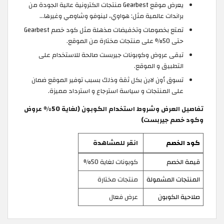
يعرض موقع Gearbest منتجات الكترونية عالية الجودة من
براندات عالمية مثل: هواوي، لينوفو وشاومي وغيرها…
تمتع بخصومات وتخفيضات مذهلة مثل كود خصم Gearbest
حتى 50% على منتجات مختارة من الموقع.
تبقى عروض وكوبونات جيربست صالحة للاستخدام على
التطبيق و الموقع.
تسوق أون لاين بكل ثقة وذلك بسبب توفير الموقع ضمان
على المنتجات و سياسة استرجاع و استرداد مميزة.
تفاصيل العرض وشروط استخدام الكوبون (لغاية 50% عروض
وكود خصم جيربست)
كود الخصم
انقر للمشاهدة
قيمة الخصم
كوبونات لغاية 50%
المنتجات المشمولة
منتجات مختارة
صلاحية الكوبون
عرض فعال