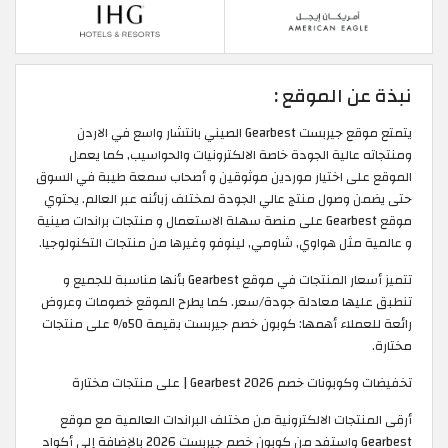
نبذة عن الموقع :
يتمتع موقع جيربست Gearbest الصيني بانتشار واسع في الاردن
ومنتجاته عالية الجودة خاصة الالكترونيات والحواسيب, كما يعمل
الموقع على اختيار موردين موثوقين و أصحاب سمعة طيبة في السوق
حتى يضمن وصول منتج عالي الجودة لمختلف زبائنه عبر العالم. يحتوي
موقع Gearbest على منصة سهلة الاستعمال و منتجات براندات صينية
و عالمية مثل هواوي, شاومي, لينوفو وغيرها من منتجات التكنولوجيا.
تتميز أسعار المنتجات في موقع Gearbest بأنها مناسبة للجميع و
تنطبق عليها معادلة جودة/سعر. كما يطرح الموقع خصومات وعروض
رائعة للعملاء أهمها: كوبون خصم جيربست بقيمة 50% على منتجات
مختارة.
تخفيضات وكوبونات خصم Gearbest 2026 | على منتجات مختارة
أرقى المنتجات الالكترونية من مختلف البراندات العالمية مع موقع
Gearbest واستفد من كوبون خصم جيربست 2026 بالإضافة إلى أكواد