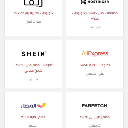
خصومات حتى 85% + كوبونات
كوبونات حصرية بقيمة 7%
15%
ريفا فاشون
هوستنجر
خصومات لغاية 50%
كوبونات خصم حتى 90% +
شحن مجاني
علي اكسبرس
شي ان
خصم يصل إلى 70%
خصم لغاية 10%
فارفيتش
المطار