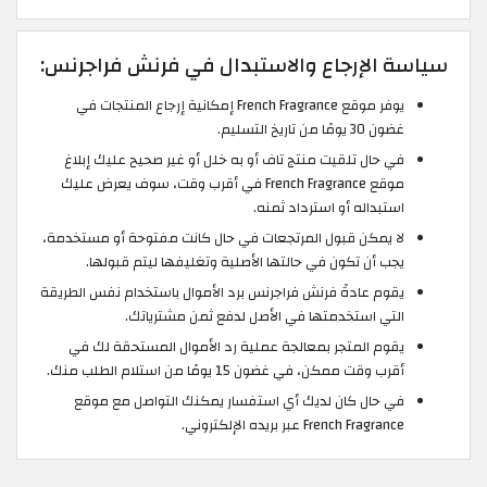
سياسة الإرجاع والاستبدال في فرنش فراجرنس:
يوفر موقع French Fragrance إمكانية إرجاع المنتجات في
غضون 30 يومًا من تاريخ التسليم.
في حال تلقيت منتج تاف أو به خلل أو غير صحيح عليك إبلاغ
موقع French Fragrance في أقرب وقت، سوف يعرض عليك
استبداله أو استرداد ثمنه.
لا يمكن قبول المرتجعات في حال كانت مفتوحة أو مستخدمة،
يجب أن تكون في حالتها الأصلية وتغليفها ليتم قبولها.
يقوم عادةً فرنش فراجرنس برد الأموال باستخدام نفس الطريقة
التي استخدمتها في الأصل لدفع ثمن مشترياتك.
يقوم المتجر بمعالجة عملية رد الأموال المستحقة لك في
أقرب وقت ممكن، في غضون 15 يومًا من استلام الطلب منك.
في حال كان لديك أي استفسار يمكنك التواصل مع موقع
French Fragrance عبر بريده الإلكتروني.