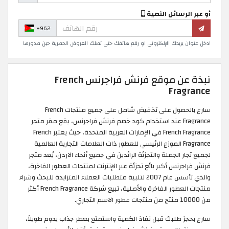
أو عبر الرسائل النصية
+962
ادخل عنوان بريدك الإلكتروني او رقم هاتفك حتى تصلك العروض الحصرية حين صدورها
نبذة عن موقع فرنش فراجرنس French
Fragrance
سارع بالحصول على تخفيض شامل على جميع منتجات French
Fragrance عند استخدام كود خصم فرنش فراجرنس، يقع مقر متجر
French Fragrance في الإمارات العربية المتحدة، حيث يعتبر French
Fragrance الموزع الرئيسي للعطور ذات العلامات التجارية العالمية
لجميع تجار الجملة والتجزئة الرائدين في جميع أنحاء الاردن، يُعد متجر
فرنش فراجرنس أكبر بائع تجزئة عبر الإنترنت لمنتجات العطور الفاخرة،
والذي تأسس عام 2007 لتلبية متطلبات العملاء المتزايدة للبحث وشراء
منتجات العطور الفاخرة والأصلية، تبيع شركة French Fragrance أكثر
من 10000 منتج من منتجات عطور الاسم التجاري.
سارع بحجز طلبك قبل نفاذ الكمية واستمتع بعطر جذاب يدوم طويلاً،