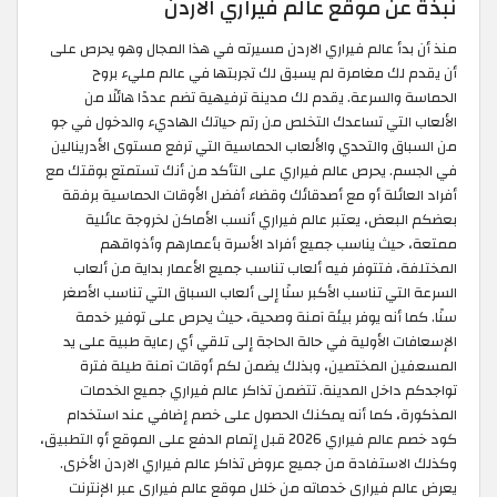
نبذة عن موقع عالم فيراري الاردن
منذ أن بدأ عالم فيراري الاردن مسيرته في هذا المجال وهو يحرص على
أن يقدم لك مغامرة لم يسبق لك تجربتها في عالم مليء بروح
الحماسة والسرعة. يقدم لك مدينة ترفيهية تضم عددًا هائلًا من
الألعاب التي تساعدك التخلص من رتم حياتك الهاديء والدخول في جو
من السباق والتحدي والألعاب الحماسية التي ترفع مستوى الأدرينالين
في الجسم. يحرص عالم فيراري على التأكد من أنك تستمتع بوقتك مع
أفراد العائلة أو مع أصدقائك وقضاء أفضل الأوقات الحماسية برفقة
بعضكم البعض، يعتبر عالم فيراري أنسب الأماكن لخروجة عائلية
ممتعة، حيث يناسب جميع أفراد الأسرة بأعمارهم وأذواقهم
المختلفة، فتتوفر فيه ألعاب تناسب جميع الأعمار بداية من ألعاب
السرعة التي تناسب الأكبر سنًا إلى ألعاب السباق التي تناسب الأصغر
سنًا. كما أنه يوفر بيئة آمنة وصحية، حيث يحرص على توفير خدمة
الإسعافات الأولية في حالة الحاجة إلى تلقي أي رعاية طبية على يد
المسعفين المختصين، وبذلك يضمن لكم أوقات آمنة طيلة فترة
تواجدكم داخل المدينة. تتضمن تذاكر عالم فيراري جميع الخدمات
المذكورة، كما أنه يمكنك الحصول على خصم إضافي عند استخدام
كود خصم عالم فيراري 2026 قبل إتمام الدفع على الموقع أو التطبيق،
وكذلك الاستفادة من جميع عروض تذاكر عالم فيراري الاردن الأخرى.
يعرض عالم فيراري خدماته من خلال موقع عالم فيراري عبر الإنترنت