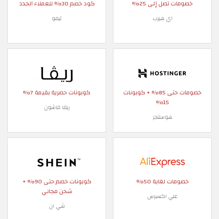
خصومات تصل إلى 25%
كود خصم 30% للعملاء الجدد
اي هيرب
تيمو
خصومات حتى 85% + كوبونات
كوبونات حصرية بقيمة 7%
15%
ريفا فاشون
هوستنجر
خصومات لغاية 50%
كوبونات خصم حتى 90% +
شحن مجاني
علي اكسبرس
شي ان