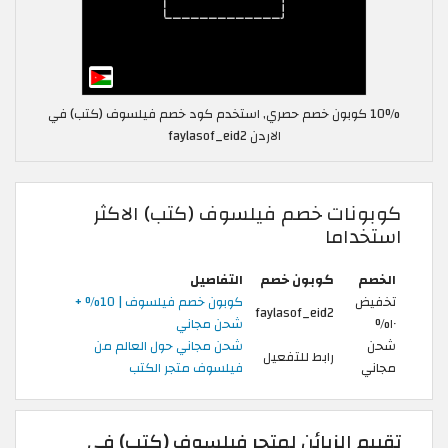
10% كوبون خصم حصري, استخدم كود خصم فيلسوف (كتب) في
الاردن faylasof_eid2
كوبونات خصم فيلسوف (كتب) الاكثر
استخداما
الخصم
كوبون خصم
التفاصيل
تخفيض
كوبون خصم فيلسوف | 10% +
faylasof_eid2
١٠%
شحن مجاني
شحن
شحن مجاني حول العالم من
رابط للتفعيل
مجاني
فيلسوف متجر الكتب
تقييم الزبائن لمتجر فيلسوف (كتب) في