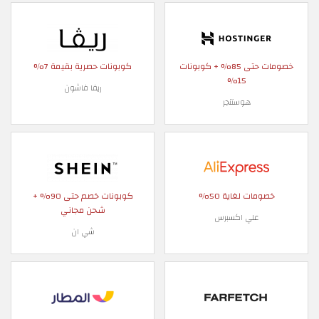
خصومات حتى 85% + كوبونات
كوبونات حصرية بقيمة 7%
15%
ريفا فاشون
هوستنجر
خصومات لغاية 50%
كوبونات خصم حتى 90% +
شحن مجاني
علي اكسبرس
شي ان