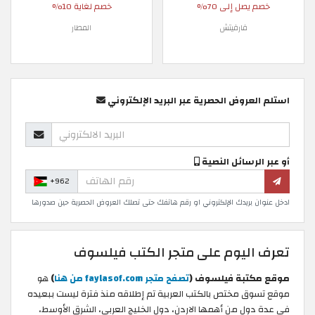
خصم يصل إلى 70%
خصم لغاية 10%
فارفيتش
المطار
استلم العروض الحصرية عبر البريد الإلكتروني
أو عبر الرسائل النصية
+962
ادخل عنوان بريدك الإلكتروني او رقم هاتفك حتى تصلك العروض الحصرية حين صدورها
تعرف اليوم على متجر الكتب فيلسوف
موقع مكتبة فيلسوف (
تصفح متجر faylasof.com من هنا
)
هو
موقع تسوق مختص بالكتب العربية تم إطلاقه منذ فترة ليست ببعيده
في عدة دول من أهمها الاردن، دول الخليج العربي، الشرق الأوسط،