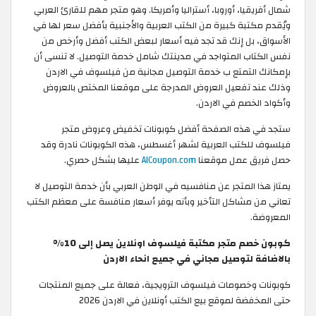
شمال أفريقيا، أوروبا، أستراليا وأمريكا. وهو متجر مهم للقارئ العربي
ويُقدم مكتبة كبيرة من الكتب العربية والأجنبية بأفضل سعر لها في
الأسواق، بل إنك قد تجد فيه أسعار لبعض الكتب أفضل وأرخص من
نفس الكتاب المتواجد في مدينتك شامل خدمة التوصيل. لا تنسى أن
بإمكانك التمتع ب خدمة التوصيل مجانية من فيلسوف في الاردن
وذلك عند تفعيل العروض المدرجة على موقعنا المختص بالعروض
وأكواد الخصم في الاردن.
ستجد في هذه الصفحة أفضل كوبونات تخفيض وعروض متجر
فيلسوف للكتب العربية لشهر أغسطس، هذه الكوبونات نادرة وقد
حصل فريق عمل موقعنا
AlCoupon.com
عليها بشكل حصري.
يمتاز هذا المتجر عن منافسيه في الوطن العربي بأن خدمة التوصيل لا
تعاني من مشاكل التأخير وبأنه يوفر أسعار منافسة على معظم الكتب
المعروضة.
كوبون خصم متجر مكتبة فيلسوف اونلاين يصل إلى 10%
بالاضافة لتوصيل مجاني في جميع انحاء الاردن
كوبونات وخصومات فيلسوف الترويجية، فعالة على جميع المنتجات
حتى المخفضة لموقع بيع الكتب أونلاين في الاردن 2026