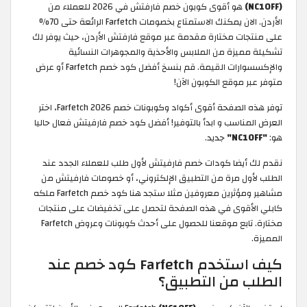
(NC10FF)
هو أقوى كوبون خصم فارفتش في 2026 للعملاء من
الأردن. الان يمكنك الاستمتاع بخصومات Farfetch الرائعة حتى 70%
على منتجات مختارة مقدمة عبر موقع فارفتش الأردن، حيث يوفر لك
تشكيلة مميزة من الملابس والأحذية والمجوهرات النسائية
والإكسسوارات القيمة. قم بنسخ أفضل كود خصم Farfetch أو عرض
متوفر عبر موقع الكوبون الآن!
توفر هذه الصفحة أقوى أكواد وكوبونات خصم Farfetch 2026، اختر
العرض المناسب و ابدأ بالتوفير! أفضل كود خصم فارفيتش فعال حاليا
هو:
"NC10FF"
جديد.
نقدم لك أيضا كودات خصم فارفيتش لأول طلب للعملاء الجدد عند
الطلب لأول مرة من التطبيق الإلكتروني، أو خصومات فارفيتش من
مشاهير ومؤثرين معروفين مثلا ستجد هنا كود خصم Farfetch ملكه
كابلي الأقوى في هذه الصفحة لتحصل على تخفيضات على منتجات
مختارة. تابع موقعنا للحصول على أحدث كوبونات وعروض Farfetch
المميزة.
كيف استخدم Farfetch كود خصم عند
الطلب من التطبيق؟