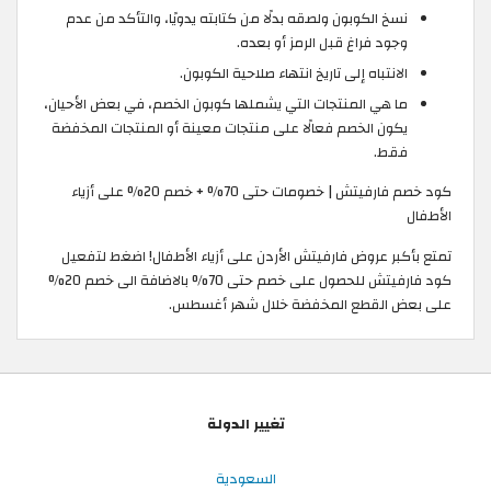
نسخ الكوبون ولصقه بدلًا من كتابته يدويًا، والتأكد من عدم
وجود فراغ قبل الرمز أو بعده.
الانتباه إلى تاريخ انتهاء صلاحية الكوبون.
ما هي المنتجات التي يشملها كوبون الخصم، في بعض الأحيان،
يكون الخصم فعالًا على منتجات معينة أو المنتجات المخفضة
فقط.
كود خصم فارفيتش | خصومات حتى 70% + خصم 20% على أزياء
الأطفال
تمتع بأكبر عروض فارفيتش الأردن على أزياء الأطفال! اضغط لتفعيل
كود فارفيتش للحصول على خصم حتى 70% بالاضافة الى خصم 20%
على بعض القطع المخفضة خلال شهر أغسطس.
تغيير الدولة
السعودية