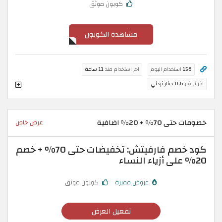
كوبون موثق
مشاهدة الكوبون
156
استخدام اليوم
اخر استخدام منذ
11 ساعة
اخر توفير
0.6 دينار أردني
خصومات حتى 70% + 20% اضافية
عرض خاص
كود خصم فارفيتش: تخفيضات حتى 70% + خصم
20% على أزياء النساء
عروض مميزة
كوبون موثق
تفعيل العرض