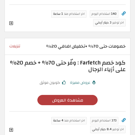
140
استخدام اليوم
اخر استخدام منذ
1 ساعة
اخر توفير
3 دينار أردني
خصومات حتى 70% +تخفيض اضافي 20%
تنزيلات
كود خصم Farfetch : وفّر حتى 70% + خصم 20%
على أزياء الرجال
عروض مميزة
كوبون موثق
مشاهدة العروض
373
استخدام اليوم
اخر استخدام منذ
4 ساعة
اخر توفير
8.4 دينار أردني