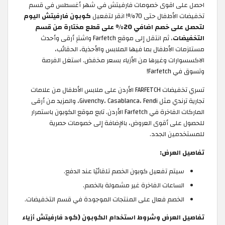
احصل على اقوى خصومات فارفيتش في شهر أغسطس في قسم
تخفيضات الأطفال حتى 70%! انقر لتفعيل
كوبون فارفيتش اليوم
لتحصل على خصم اضافي 20% على قطع مختارة من قسم
التخفيضات
، ثم انتقل إلى موقع Farfetch واشترِ أرقى وأحدث
مستلزمات الأطفال بما فيها الملابس والأحذية، الحقائب،
الاكسسوارات وغيرها من الأزياء بسعر مخفض. استغل الفرصة
وتسوق في Farfetch!
تسري تخفيضات FARFETCH الأردن على ملابس الأطفال من علامات
تجارية ترندي مثل Givenchy، Casablanca، Fendi، والمزيد من أرقى
الماركات الفاخرة في Farfetch الأردن. تابع موقع الكوبون باستمرار
للحصول على أقوى العروض، بالإضافة إلى خصومات حصرية
للمستخدمين الجدد.
تفاصيل العرض:
سيتم تفعيل كوبون الخصم تلقائيًا عند الدفع.
الساعات الفاخرة غير مشمولة بالخصم.
الخصم فعال على المنتجات الموجودة في قسم التخفيضات.
تفاصيل العرض وشروط استخدام الكوبون (كود فارفيتش أزياء