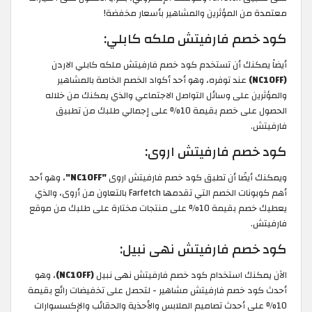
معتمدة من المؤثرين والمشاهير بأسعار مخفضة!
كود خصم فارفيتش ملكه كابلي:
أيضاً يمكنك أن تستخدم كود خصم فارفيتش ملكه كابلي الاردن
(NC10FF)
عند توفره، وهو أحد أكواد الخصم الخاصة بالمشاهير
والمؤثرين على وسائل التواصل الاجتماعي والذي يمكنك من خلاله
الحصول على خصم بقيمة 10% على إجمالي طلبك من تطبيق
فارفيتش.
كود خصم فارفيتش اروى:
ويمكنك أيضًا أن تطبق كود خصم فارفيتش اروى
"NC10FF"
، وهو أحد
أهم كوبونات الخصم التي تقدمها Farfetch بالتعاون من أروى، والذي
يعطيك خصم بقيمة 10% على منتجات مختارة على طلبك من موقع
فارفيتش.
كود خصم فارفيتش نهى نبيل:
الآن يمكنك استخدام كود خصم فارفيتش نهى نبيل
(NC10FF)
، وهو
أحدث كود خصم فارفيتش مشاهير - لتحصل على تخفيضات رائع بقيمة
10% على أحدث تصاميم الملابس والأحذية والحقائب والإكسسوارات