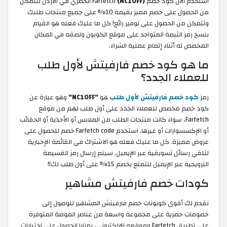
استخدم الآن كود خصم Farfetch
(NC10FF)
الحصري في الأردن لتتمكن
من الحصول على خصم مميز بقيمة 10% على جميع منتجات طلبك
وتتمكن من الحصول على توفير رائع! كل ما عليك فعله هو القيام
بنسخ رمز الثيمة المتواجد على موقع الكوبون ولصقه في المكان
المخصص له أثناء إتمام عملية الشراء.
ما هو كود خصم فارفيتش لأول طلب
للعملاء الجدد؟
رمز
كود خصم فارفيتش لأول طلب
هو
"NC10FF"
وهو عبارة عن
كود خصم مخصص للعملاء الجدد على أول طلب لهم من موقع
Farfetch، سواء كانت منتجات الطلب من الملابس أو الأحذية أو الحقائب
أو الإكسسوارات أو غيرها. استخدم Farfetch code خصم للحصول على
عروض مميزة. كل ما عليك فعله هو الاشتراك في القائمة الإخبارية
لتلقي رسائل تسويقية عبر الإيميل. سيتم إرسال رمز القسيمة
الترويجية عبر الإيميل للتمتع بخصم 15% على أول طلب لك!!
كودات خصم فارفيتش مشاهير
نقدم لك أقوى كوبونات خصم فارفيتش المشاهير للوصول إلى
خصومات حصرية على مجموعة واسعة من عناصر الموضة المتوفرة
على تطبيق Farfetch وموقعه الإلكتروني، بمزايا الحصول على اختيارات