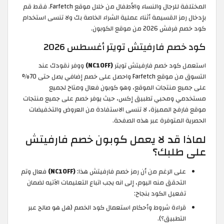
المختلفة للرجال والنساء والأطفال من خلال موقع Farfetch. فقط قم
بإدخال رمز القسيمة أثناء عملية الشراء الخاصة بك ولا تنسى استخدام
كود خصم فرفش 2026 من موقع الكوبون.
كود خصم فارفيتش تويتر أغسطس 2026
استعمل كود خصم فارفيتش تويتر
(NC10FF)
ووفر نقودك عند
التسوق من موقع Farfetch واحصل على خصم إضافي يصل حتى 70%
على جميع منتجات الموقع، وهو كوبون فعال ومتاح لجميع
مستخدمي ومحبي تطبيق إكس، حيث يوفر خصم على جميع منتجات
موقع فارفج المميزة، لا تنسى الاستفادة من العروض والتخفيضات
الحصرية المتوفرة عبر هذه الصفحة.
لماذا قد لا يعمل كوبون خصم فارفيتش
على طلبك؟
على الرغم من أن رمز خصم فارفيتش هذا:
(NC10FF)
فعال وتم
التحقق منه اليوم، إلى انه يجب اتباع التعليمات الآتيه لضمان
تفعيل الكود بنجاح:
قراءة شروط وأحكام استعمال كود الخصم (هل هو صالح عبر
التطبيق؟).