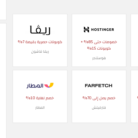
خصومات حتى 85% +
كوبونات حصرية بقيمة 7%
كوبونات 15%
ريفا فاشون
هوستنجر
 90%
خصم يصل إلى 70%
خصم لغاية 10%
فارفيتش
المطار