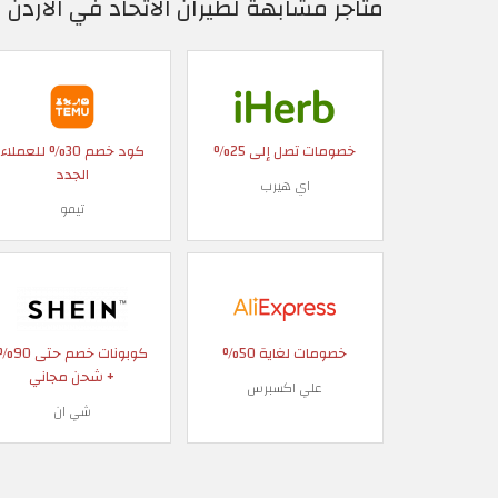
متاجر مشابهة لطيران الاتحاد في الاردن
خصومات تصل إلى 25%
كود خصم 30% للعملاء
الجدد
اي هيرب
تيمو
خصومات لغاية 50%
كوبونات خصم حتى
+ شحن مجاني
علي اكسبرس
شي ان