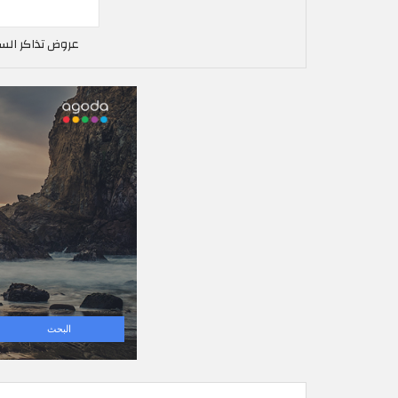
عروض تذاكر السف