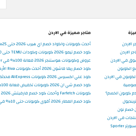
يزة
متاجر مميزة في الاردن
ر الاردن
أحدث كوبونات واكواد خصم اي هيرب 2026 حتى 25% في iHerb الأردن
ر الاردن
كود خصم تيمو 2026 كوبونات وكودات TEMU حتى 90% على الطلبات
وق في الاردن
عروض وكوبونات هوستنجر 2026 فعالة 100% في Hostinger الأردن
ع الكوبون
كود خصم ريفا فاشون 2026 أحدث كوبونات Riva الأردن حتى 50%
كوبون في الاردن
كود علي اكسبرس 2026 كوبونات AliExpress محدثة وفعالة حتى 50%
صوصية
كود خصم شي ان 2026 كوبونات تخفيض فعالة 100% في SHEIN الأردن
م كوبون الخصم؟
كوبونات Farfetch وأحدث كود خصم فارفيتش 2026
ينديول
كود خصم المطار 2026 أقوى كوبونات حتى 10% في تطبيق Almatar
 خصم نون
نتجات في الاردن
 Sporter