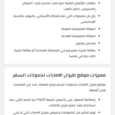
بطاقات الإئتمان التالية: فيزا كارد، ماستر كارد، أمريكان
إكسبريس، داينرز كلوب
باي بال للحجوزات التي تتم بالدولار الأسترالي، واليورو، والجنية
الإسترليني
الحوالة المصرفية الفورية
الحوالة المصرفية العادية
ويسترن يونيون
بطاقة الشراء مايسترو في المملكة المتحدة أو بطاقة الشراء
كارت بلو في فرنسا
مميزات موقع طيران الامارات لحجوزات السفر
موقع طيران الامارات لحجوزات السفر يمنح العملاء عدد من المميزات
ومن أهمها:
إمكانية الحصول على تخفيض بقيمة 10% عند الحجز التالي عند
استخدام كود خصم طيران الامارات.
توفر الكثير من الخصومات وعروض طيران الامارات التي لا غنى