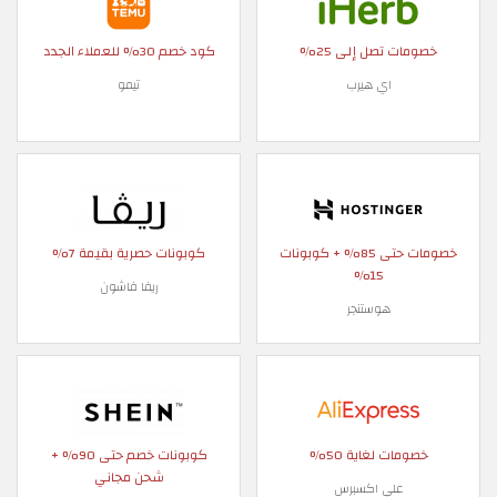
خصومات تصل إلى 25%
كود خصم 30% للعملاء الجدد
اي هيرب
تيمو
خصومات حتى 85% + كوبونات
كوبونات حصرية بقيمة 7%
15%
ريفا فاشون
هوستنجر
خصومات لغاية 50%
كوبونات خصم حتى 90% +
شحن مجاني
علي اكسبرس