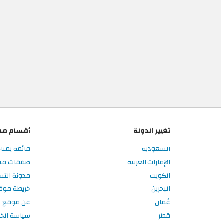
تغيير الدولة
أقسام مم
السعودية
قائمة بمتاج
الإمارات العربية
صفقات متاج
الكويت
مدونة التس
البحرين
خريطة موق
عُمان
عن موقع ال
قطر
سياسة الخ