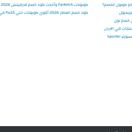
م كوبون الخصم؟
كوبونات Farfetch وأحدث كود خصم فارفيتش 2026
ينديول
كود خصم المطار 2026 أقوى كوبونات حتى 10% في تطبيق Almatar
 خصم نون
نتجات في الاردن
 Sporter