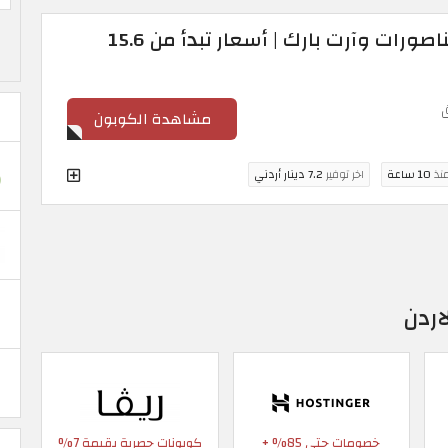
جاردن جلو وحديقة الديناصورات وآرت بارك | أسعار تبدأ من 15.6
مشاهدة الكوبون
منذ
10 ساعة
اخر توفير
7.2 دينار أردني
اردن
خصومات حتى 85% +
كوبونات حصرية بقيمة 7%