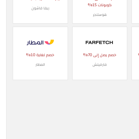
كوبونات 15%
ريفا فاشون
هوستنجر
 90%
خصم يصل إلى 70%
خصم لغاية 10%
فارفيتش
المطار