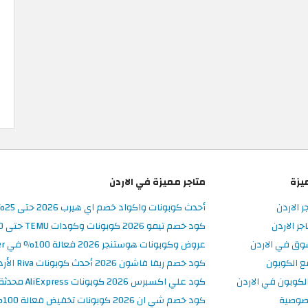
يزة
متاجر مميزة في الاردن
ر الاردن
أحدث كوبونات واكواد خصم اي هيرب 2026 حتى 25% في iHerb الأردن
ر الاردن
كود خصم تيمو 2026 كوبونات وكودات TEMU حتى 90% على الطلبات
وق في الاردن
عروض وكوبونات هوستنجر 2026 فعالة 100% في Hostinger الأردن
ع الكوبون
كود خصم ريفا فاشون 2026 أحدث كوبونات Riva الأردن حتى 50%
كوبون في الاردن
كود علي اكسبرس 2026 كوبونات AliExpress محدثة وفعالة حتى 50%
صوصية
كود خصم شي ان 2026 كوبونات تخفيض فعالة 100% في SHEIN الأردن