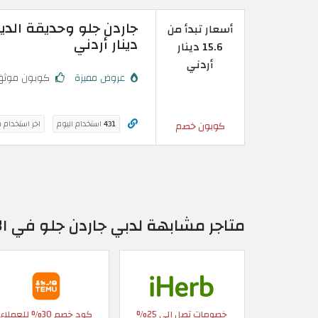
أسعار تبدأ من
دينار أردني
15.6 دينار
أردني
عروض مميزة
كوبون موثق
431
استخدام اليوم
اخر استخدام 
كوبون خصم
متاجر مشابهة لدبي جاردن جلو في ال
خصومات تصل إلى 25%
كود خصم 30% للعملاء