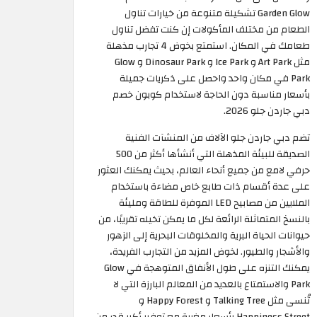
Garden Glow تشكيلة متنوعة من خيارات تناول
الطعام من مختلف المأكولات إن كنت تفضل تناول
طعامك في المكان. استمتع بخوض 4 تجارب مذهلة
مثل Art Park و Ice Park و Dinosaur Park و Glow
Park في مكان واحد واحصل على ذكريات جميلة
بأسعار مناسبة دون الحاجة لاستخدام كوبون خصم
دبي جاردن جلو 2026.
تضم دبي جاردن جلو الآلاف من المنشآت الفنية
الصديقة للبيئة المذهلة التي أنشأها أكثر من 500
حرفي لامع من جميع أنحاء العالم، بحيث يمكنك العثور
على عدة أقسام ذات طابع خاص مضاءة باستخدام
الملايين من مصابيح LED الموفرة للطاقة ومليئة
بالنسخ المتماثلة الرائعة لكل ما يمكن تخيله تقريبًا، من
حيوانات الحياة البرية والمخلوقات البحرية إلى الزهور
والأشجار والطيور. لخوض المزيد من التجارب الفريدة،
يمكنك التنزه على طول الأنفاق المتوهجة في Glow
Park والاستمتاع بالعديد من المعالم البارزة التي لا
تُنسى مثل Talking Tree و Happy Forest و
Happiness Street بأسعار مغرية مع توفير أكبر قدر من