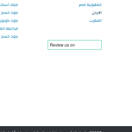
جمهورية مصر
كيف استخد
الاردن
كود خصم تر
المغرب
كود كوبون
مراجعة الم
كود خصم سبورتر