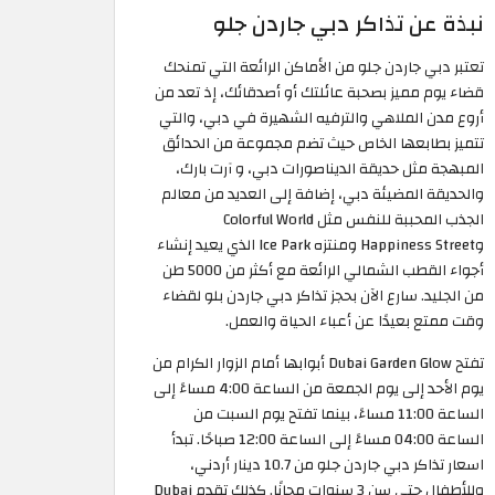
نبذة عن تذاكر دبي جاردن جلو
تعتبر دبي جاردن جلو من الأماكن الرائعة التي تمنحك
قضاء يوم مميز بصحبة عائلتك أو أصدقائك، إذ تعد من
أروع مدن الملاهي والترفيه الشهيرة في دبي، والتي
تتميز بطابعها الخاص حيث تضم مجموعة من الحدائق
المبهجة مثل حديقة الديناصورات دبي، و آرت بارك،
والحديقة المضيئة دبي، إضافة إلى العديد من معالم
الجذب المحببة للنفس مثل Colorful World
وHappiness Street ومنتزه Ice Park الذي يعيد إنشاء
أجواء القطب الشمالي الرائعة مع أكثر من 5000 طن
من الجليد. سارع الآن بحجز تذاكر دبي جاردن بلو لقضاء
وقت ممتع بعيدًا عن أعباء الحياة والعمل.
تفتح Dubai Garden Glow أبوابها أمام الزوار الكرام من
يوم الأحد إلى يوم الجمعة من الساعة 4:00 مساءً إلى
الساعة 11:00 مساءً، بينما تفتح يوم السبت من
الساعة 04:00 مساءً إلى الساعة 12:00 صباحًا. تبدأ
اسعار تذاكر دبي جاردن جلو من 10.7 دينار أردني،
وللأطفال حتى سن 3 سنوات مجانًا. كذلك تقدم Dubai