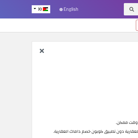
JO
English
ع وقت ممكن.