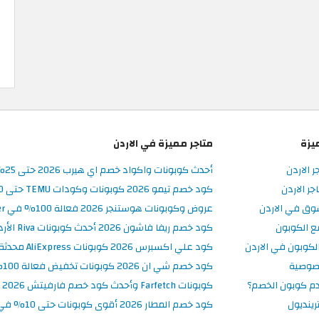
يزة
متاجر مميزة في الاردن
ر الاردن
أحدث كوبونات واكواد خصم اي هيرب 2026 حتى 25% في iHerb الأردن
ر الاردن
كود خصم تيمو 2026 كوبونات وكودات TEMU حتى 90% على الطلبات
وق في الاردن
عروض وكوبونات هوستنجر 2026 فعالة 100% في Hostinger الأردن
ع الكوبون
كود خصم ريفا فاشون 2026 أحدث كوبونات Riva الأردن حتى 50%
كوبون في الاردن
كود علي اكسبرس 2026 كوبونات AliExpress محدثة وفعالة حتى 50%
صوصية
كود خصم شي ان 2026 كوبونات تخفيض فعالة 100% في SHEIN الأردن
م كوبون الخصم؟
كوبونات Farfetch وأحدث كود خصم فارفيتش 2026
ينديول
كود خصم المطار 2026 أقوى كوبونات حتى 10% في تطبيق Almatar