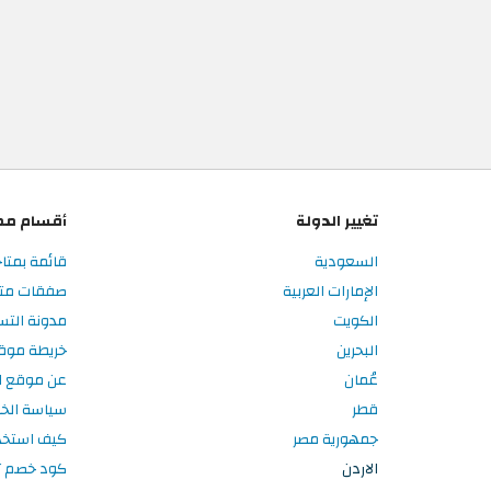
تغيير الدولة
أقسام مم
السعودية
قائمة بمتاج
الإمارات العربية
صفقات متاج
الكويت
مدونة التس
البحرين
خريطة موق
عُمان
عن موقع ال
قطر
سياسة الخ
جمهورية مصر
كيف استخد
الاردن
كود خصم تر