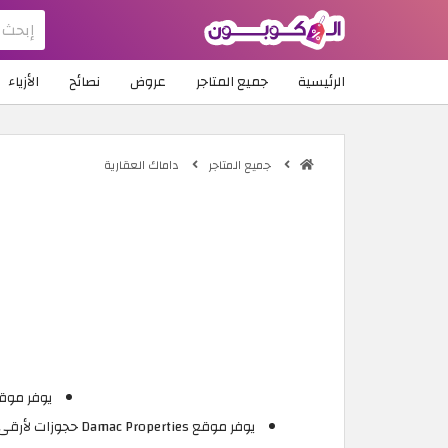
الرئيسية
جميع المتاجر
عروض
نصائح
الأزياء
جميع المتاجر
داماك العقارية
يوفر موقع
يوفر موقع Damac Properties حجوزات لأرقى الفنادق حول العالم، ويمكنك الآن الحصول عليها بسعر مميز مع عروض داماك العقارية دون تطبيق كوبون خصم داماك العقارية.