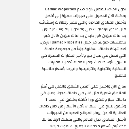
بدون الحاجة لتفعيل كود خصم Damac Properties
يمكنك الآن الحصول على حجوزات مميزة إلى أفضل
وأجمل الفنادق الفاخرة والتي تتميز بإطلالات إستثنائية
مثل فندق باراماونت دبي وفندق باراماونت ميدتاون
وداماك ميزون كور جاردن وداماك ميزون كانال فيو
بتخفيضات جنونية من خلال Damac Properties الاردن،
تعد شركة داماك العقارية جزءاً من مجموعة داماك
التي تعمل في مجال بيع وتأجير العقارات المميزة في
الشرق الأوسط حيث توفر للعملاء أجمل العقارات
السكنية والتجارية والترفيهية وغيرها بأسعار مناسبة
للجميع.
سارع الان واحصل على أفضل الشقق والفلل في أكثر
المناطق شعبية مثل فلل في داماك لاجونز وفلل في
داماك هيلز وشقق برج الأناقة وشقق في الصفا 1
وشقق للبيع في الصفا 2 بأقل الأسعار من خلال داماك
العقارية الاردن، يوفر الموقع العديد من الحجوزات
لأجمل الفنادق حول العالم والتي يمكنك الإقامة بها
عدة أيام بأسعار مخفضة للجميع، لا تفوت فرصة