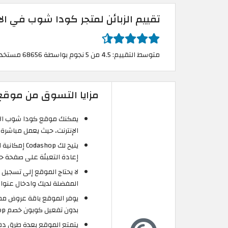
تقييم الزبائن لمتجر كودا شوب في الا
متوسط التقييم: 4.5 من 5 نجوم بواسطة 68656 مستخدم
مزايا التسوق من موقع
يمكنك موقع كودا شوب الارد
الإنترنت، حيث يعمل مباشرة مع ناشري Mobile Legends و G Mobile
يتيح لك hop
إعادة التعبئة على صفحة حساب Codashop ا
لا يحتاج الموقع إلى تسجيل 
المفضلة لديك وادخال عنوان 
يوفر الموقع باقة عروض ممي
بدون تفعيل كوبون خصم Codashop الاردن.
يتمتع الموقع بعدة طرق دف