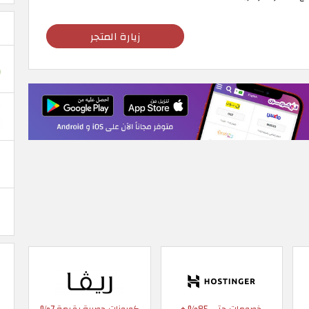
زيارة المتجر
خصومات حتى 85% +
كوبونات حصرية بقيمة 7%