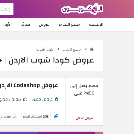
الرئيسية
جميع المتاجر
عروض
نصائح
الأزياء
جميع المتاجر
كودا شوب
عروض كودا شوب الاردن | خ
عروض Codashop الاردن | خصم يصل إلى 50% على شحنات اللعبة
خصم يصل إلى
50% على
عروض مميزة
كوبون موثق
265
استخدام اليوم
اخر استخدام
عرض خاص