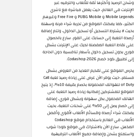
وشحن الرصيد وأكثرها ثقة للألعاب والترفيه عبر
الإنترنت في العالم، حيث يعمل مباشرة مع ناشري
Mobile Legends و PUBG Mobile و Free Fire وغيرهم
الكثير، كما يمكنك الموقع من تجربة شراء مرنة وسهلة
بحيث لا يشترط التسجيل أو تسجيل الدخول، وتتم إضافة
أرصدة اللعبة إلى حسابك على الفور. سارع بالحصول
على نقاط اللعبة المفضلة لديك على الإنترنت بشكل
فوري بدون تسجيل دخول بأسعار تنافسية دون الحاجة
إلى تطبيق كود خصم Codashop 2026.
يحرص الموقع على تقديم العديد من العروض بشكل
مستمر، حيث يوفر الآن عرض على زيادة رصيد لعبة Call
of Duty للهواتف المحمولة بخصم بقيمة 10%، إذ يتيح
الموقع للمشتركين إمكانية زيادة رصيد اللعبة على
الهاتف المحمول بكل سهولة وبشكل فوري، إضافة
إلى خصم يصل إلى 50% على شحنات اللعبة، بحيث
يمكنك شراء أرصدة وقسائم الألعاب لأقوى وأفضل
الألعاب في العالم باستخدام موقع Codashop
المذهل. سارع الآن بالاشتراك في موقع كودا شوب
واستمتع بشحن وإضافة جميع الألعاب الترفيهية