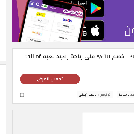
عروض كودا شوب 2026 | خصم 10% على زيادة رصيد لعبة Call of
تفعيل العرض
منذ
3 ساعة
اخر توفير
3.4 دينار أردني