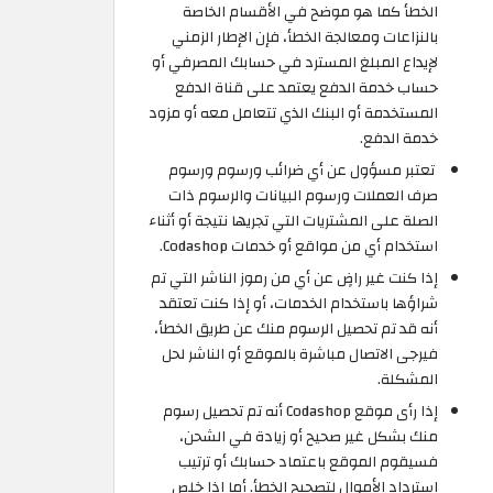
الخطأ كما هو موضح في الأقسام الخاصة
بالنزاعات ومعالجة الخطأ، فإن الإطار الزمني
لإيداع المبلغ المسترد في حسابك المصرفي أو
حساب خدمة الدفع يعتمد على قناة الدفع
المستخدمة أو البنك الذي تتعامل معه أو مزود
خدمة الدفع.
‍ تعتبر مسؤول عن أي ضرائب ورسوم ورسوم
صرف العملات ورسوم البيانات والرسوم ذات
الصلة على المشتريات التي تجريها نتيجة أو أثناء
استخدام أي من مواقع أو خدمات Codashop.
إذا كنت غير راضٍ عن أي من رموز الناشر التي تم
شراؤها باستخدام الخدمات، أو إذا كنت تعتقد
أنه قد تم تحصيل الرسوم منك عن طريق الخطأ،
فيرجى الاتصال مباشرة بالموقع أو الناشر لحل
المشكلة.
إذا رأى موقع Codashop أنه تم تحصيل رسوم
منك بشكل غير صحيح أو زيادة في الشحن،
فسيقوم الموقع باعتماد حسابك أو ترتيب
استرداد الأموال لتصحيح الخطأ. أما إذا خلص