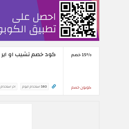
كود خصم تشيب او اير 2026 | خصم مميز على رحلتك القادمة
15% خصم
160
استخدام اليوم
اخر استخدام
كوبون خصم