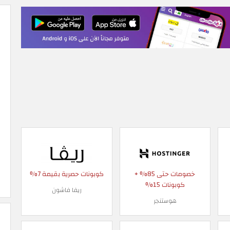
خصومات حتى 85% +
كوبونات حصرية بقيمة 7%
كوبونات 15%
ريفا فاشون
هوستنجر