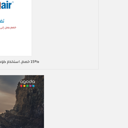
15% خصم, استخدم كود خصم تشيب او اير في الاردن LM45