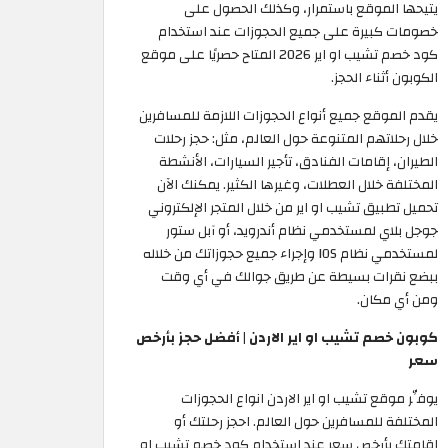
يتيحها الموقع باستمرار، وكذلك الحصول على
خصومات كبيرة على جميع الحجوزات عند استخدام
كود خصم تشيب او اير 2026 المتاح حصريًا على موقع
الكوبون أثناء الحجز.
يقدم الموقع جميع أنواع الحجوزات اللازمة للمسافرين
خلال رحلاتهم المتنوعة حول العالم، مثل: حجز رحلات
الطيران، إقامات الفنادق، تأجير السيارات، الأنشطة
المختلفة خلال العطلات، وغيرها الكثير. يمكنك الآن
تحميل تطبيق تشيب او اير من خلال المتجر الإلكتروني
جوجل بلاي لمستخدمي نظام أندرويد، أو آبل ستور
لمستخدمي نظام IOS وإجراء جميع حجوزاتك من خلاله
ببضع نقرات بسيطة عن طريق جوالك في أي وقت
ومن أي مكان.
كوبون خصم تشيب او اير الاردن | أفضل حجز بأرخص
سعر
يوفِّر موقع تشيب او اير الاردن انواع الحجوزات
المختلفة للمسافرين حول العالم. احجز رحلتك أو
إقامتك بأرخص سعر عند استخدام كود خصم تشيب او