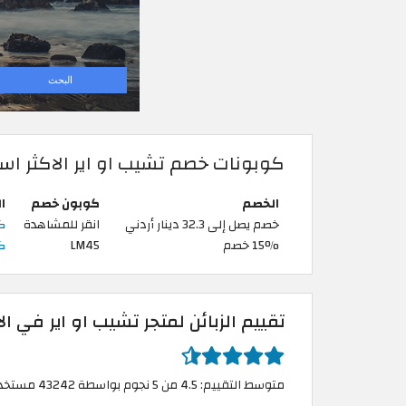
كوبونات خصم تشيب او اير الاكثر است
الخصم
كوبون خصم
ا
خصم يصل إلى 32.3 دينار أردني
انقر للمشاهدة
كوبو
15% خصم
LM45
كود
تقييم الزبائن لمتجر تشيب او اير في ال
متوسط التقييم: 4.5 من 5 نجوم بواسطة 43242 مستخدم