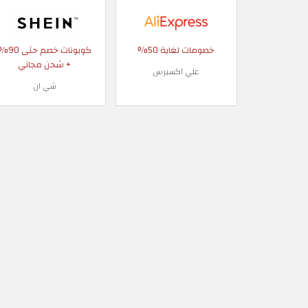
خصومات لغاية 50%
كوبونات خصم حتى
+ شحن مجاني
علي اكسبرس
شي ان