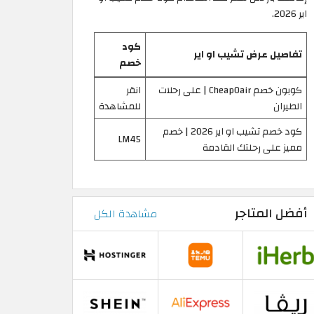
اير 2026.
كود
تفاصيل عرض تشيب او اير
خصم
كوبون خصم CheapOair | على رحلات
انقر
الطيران
للمشاهدة
كود خصم تشيب او اير 2026 | خصم
LM45
مميز على رحلتك القادمة
أفضل المتاجر
مشاهدة الكل