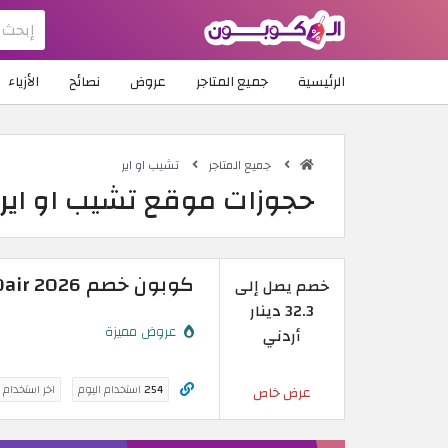
الرئيسية
جميع المتاجر
عروض
نصائح
الأزياء
جميع المتاجر
تشيب او اير
حجوزات موقع تشيب او اير | ك
كوبون خصم CheapOair 2026 | خصم مميز على رحلات الطيران
خصم يصل إلى
32.3 دينار
عروض مميزة
أردني
254
استخدام اليوم
اخر استخدام 
عرض خاص