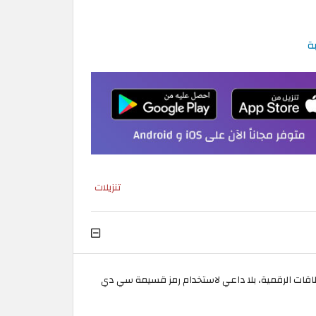
تنزيلات
هيبة، والتي تصل إلى 40% على اشتراك XBox Live وPlaystation وNintendo والمزيد من البطاقات الرقمية، بلا داعي لاستخدام رمز قسيمة سي دي