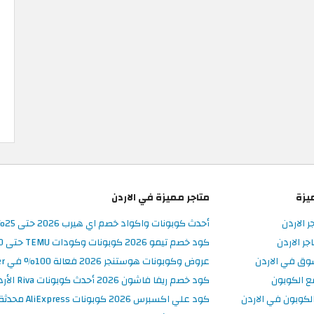
يزة
متاجر مميزة في الاردن
ر الاردن
أحدث كوبونات واكواد خصم اي هيرب 2026 حتى 25% في iHerb الأردن
ر الاردن
كود خصم تيمو 2026 كوبونات وكودات TEMU حتى 90% على الطلبات
وق في الاردن
عروض وكوبونات هوستنجر 2026 فعالة 100% في Hostinger الأردن
ع الكوبون
كود خصم ريفا فاشون 2026 أحدث كوبونات Riva الأردن حتى 50%
كوبون في الاردن
كود علي اكسبرس 2026 كوبونات AliExpress محدثة وفعالة حتى 50%