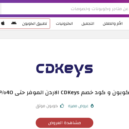
الأم والطفل
التجميل
الكترونيات
تطبيق الكوبون
وبون و كود خصم CDKeys الاردن الموفر حتى 40%
عروض مميزة
كوبون موثق
مشاهدة العروض