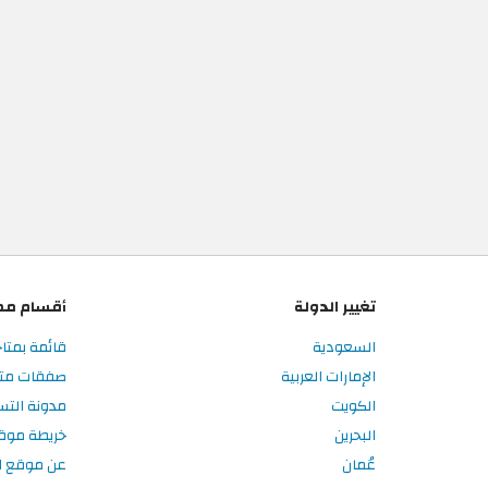
تغيير الدولة
أقسام مم
السعودية
قائمة بمتاج
الإمارات العربية
صفقات متاج
الكويت
مدونة التس
البحرين
خريطة موق
عُمان
عن موقع ال