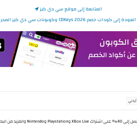
المتابعة إلى موقع سي دي كيز
لعودة إلى كودات خصم CDKeys 2026 وكوبونات سي دي كيز المجربة
استفد الآن من عروض وتخفيضات CDKeys الر