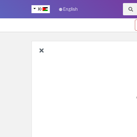
JO
English