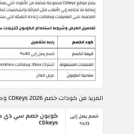
إضافة ما تحتاجه إلى الألعاب مثل الخرائط والشخصيات لتك
المذهلة على العضويات وبطاقات إعادة التعبئة التي ستجعل وقت
تفاصيل العرض وشروط استخدام الكوبون (تنزيلات سي
كود الخصم
رابط للتفعيل
قيمة الخصم
خصم يصل إلى 40%
المنتجات المشمولة
اشتراك Xbox، وبطاقات Playstation وNintendo
صلاحية الكوبون
عرض فعال
المزيد من كودات خصم CDKeys 2026 وكوبونات سي دي كيز المجربة
خصم يصل إلى
CDkeys
73%