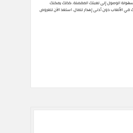
تي يمكن تفعيلها على منصات الألعاب المعروفة مثل Steam، وOrigin، مما يوفر عليك سهولة الوصول إلى لعبتك المفضلة. كذلك يمكنك
ك في الألعاب دون أدنى إهدار للمال. استعد الآن للعروض