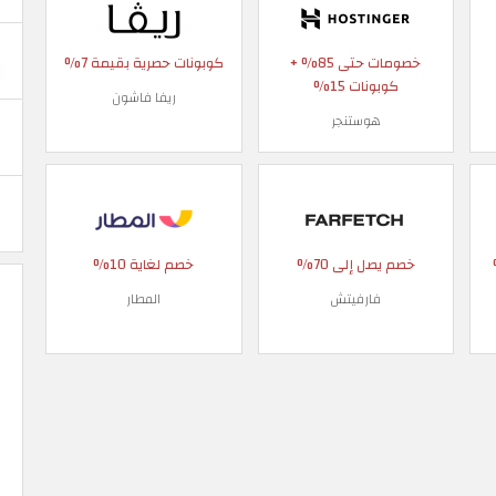
خصومات حتى 85% +
كوبونات حصرية بقيمة 7%
كوبونات 15%
ريفا فاشون
هوستنجر
 90%
خصم يصل إلى 70%
خصم لغاية 10%
فارفيتش
المطار