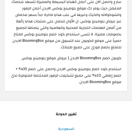
سارع واحصل الان على أجمل الهدايا البسيطة والمميزة لتسعد شخصك
المفضل حيث يوفر لك موقع بلومينج بوكس الاردن أجمل الزهور
والشوكولاته والكيك وغيرها في علب هدايا فاخرة جداً بسعر مخفض
عبر عروض بلومينج بوكس. آن الأوان لتحصل على منتجات هدايا رائعة
من أفضل العلامات التجارية المحلية والعالمية والتي يتمناها الجميع
بخصومات مميزة. لا تنسى استخدام كود خصم بلومينج بوكس المتاح
حصرياً على موقع الكوبون عند التسوق من موقع BloomingBox الاردن
للتمتع بخصم فوري على جميع طلباتك. ​
كوبون خصم BloomingBox الاردن | عروض موقع بلومينج بوكس
استخدم كود خصم بلومينج بوكس الاردن واحصل على خصم 30% +
خصم إضافي 10% على جميع تشكيلات الزهور المختلفة المتوفرة لدى
موقع BloomingBox الاردن.
تغيير الدولة
السعودية