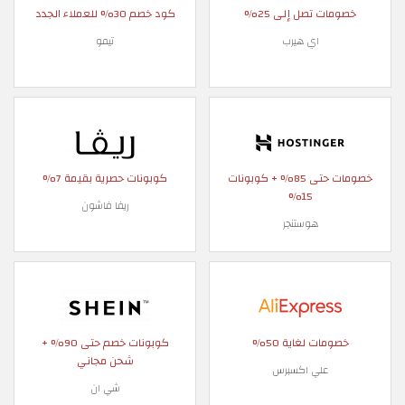
خصومات تصل إلى 25%
كود خصم 30% للعملاء الجدد
اي هيرب
تيمو
خصومات حتى 85% + كوبونات
كوبونات حصرية بقيمة 7%
15%
ريفا فاشون
هوستنجر
خصومات لغاية 50%
كوبونات خصم حتى 90% +
شحن مجاني
علي اكسبرس
شي ان