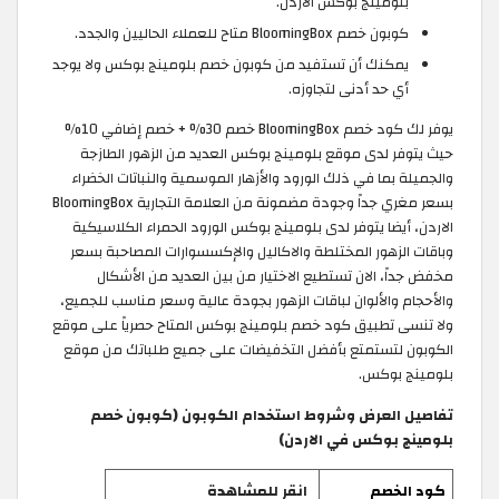
بلومينج بوكس الاردن.
كوبون خصم BloomingBox متاح للعملاء الحاليين والجدد.
يمكنك أن تستفيد من كوبون خصم بلومينج بوكس ولا يوجد
أي حد أدنى لتجاوزه.
يوفر لك كود خصم BloomingBox خصم 30% + خصم إضافي 10%
حيث يتوفر لدى موقع بلومينج بوكس العديد من الزهور الطازجة
والجميلة بما في ذلك الورود والأزهار الموسمية والنباتات الخضراء
بسعر مغري جداً وجودة مضمونة من العلامة التجارية BloomingBox
الاردن، أيضا يتوفر لدى بلومينج بوكس الورود الحمراء الكلاسيكية
وباقات الزهور المختلطة والاكاليل والإكسسوارات المصاحبة بسعر
مخفض جداً، الان تستطيع الاختيار من بين العديد من الأشكال
والأحجام والألوان لباقات الزهور بجودة عالية وسعر مناسب للجميع،
ولا تنسى تطبيق كود خصم بلومينج بوكس المتاح حصرياً على موقع
الكوبون لتستمتع بأفضل التخفيضات على جميع طلباتك من موقع
بلومينج بوكس.
تفاصيل العرض وشروط استخدام الكوبون (كوبون خصم
بلومينج بوكس في الاردن)
كود الخصم
انقر للمشاهدة