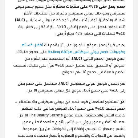
خصم يصل حتى 75% على منتجات مختارة
مثل عطور جسم بيوتي
سيكرتس وفواحات بيوتي سيكرتس وغيرها من المنتجات الأكثر
شهرة. ولتحقيق توفير أكبر، فعّل كود خصم بيوتي سيكرتس
(ALC)
أثناء الدفع لتحصل على خصم إضافي 10%، بالإضافة إلى كاش باك
10% للطلبات التي تتجاوز 47.5 دينار أردني.
يحرص فريق عمل موقع الكوبون على أن يقدم لك
أفضل قسائم
وكوبونات خصم بيوتي سيكرتس موثقة وصالحة
على جميع طلباتك.
انسخ كوبون الخصم التالي:
(ALC)
، ثم استخدمه عند الشراء من
الموقع أو التطبيق ليتم تفعيل خصم 10% فورًا على طلبك، قسيمة
الخصم فعالة في جميع أقسام الموقع.
مع تفعيل كوبون بيوتي سيكرتس (
ALC
)، ستحصل على خصم يصل
إلى 10% على جميع أنحاء موقع ذي بيوتي سيكرتس الاردن.
الآن تستطيع استعمال كود خصم ذي بيوتي سيكرتس والاستمتاع بـ
خصم بقيمة 10% على جميع أنحاء الموقع بما في ذلك العناصر
كاملة السعر والمخفضة. يقدم موقع The Beauty Secrets الاردن
لعملائه أفضل عطور بيوتي سيكرتس بأنواع متعددة مثل عطور
الشعر ومعطرات الجسم، إضافة إلى الفواحات من بين مجموعة
واسعة من الفواحات والشموع العطرية بأسعار متعددة ومناسبة