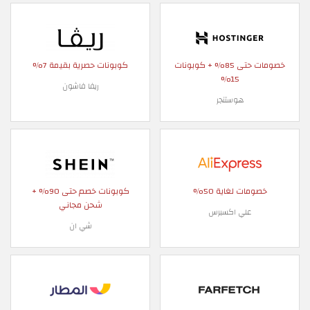
خصومات حتى 85% + كوبونات
كوبونات حصرية بقيمة 7%
15%
ريفا فاشون
هوستنجر
خصومات لغاية 50%
كوبونات خصم حتى 90% +
شحن مجاني
علي اكسبرس
شي ان