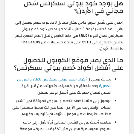
هل يوجد كود بيوتي سيكرتس شحن
مجاني في الأردن؟
احصل على شحن سريع داخل عمّان مقابل 3 دنانير ورسوم توصيل إلى
باقي المحافظات بقيمة 5 دنانير، تأكد من ادخال كود خصم بيوتي
سيكرتس فعال اليوم
(ALC)
في خانة الكوبون قبل إتمام الدفع، ليتم
تطبيق خصم إضافي 10% على قيمة مشترياتك من The Beauty
Secrets الأردن.
ما الذي يميز موقع الكوبون للحصول
على أفضل اكواد خصم بيوتي سيكرتس؟
تحديث يومي ل
أكواد خصم بيوتي سيكرتس 2026 والعروض
الحصرية
بعد التحقق من فعاليتها وتجربتها من قبل فريق
العمل لضمان حصولك على أفضل توفير ممكن.
الوصول إلى مئات أكواد الخصم والعروض الموثقة لدى أشهر
المتاجر الإلكترونية في الأردن، مما يتيح لك توفيرًا مستمرًا على
مختلف احتياجاتك من الجمال، الأزياء، الإلكترونيات وغيرها.
متابعة أحدث عروض الشحن المجاني أولًا بأول، إلى جانب
العروض الموسمية الكبرى مثل تخفيضات الصيف، الجمعة