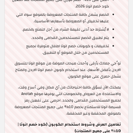
كود خصم انوتا 2026.
الخصم يشمل كافة المنتجات المعروضة بالموقع سواء التي
عليها تخفيض أو المعروضة بأسعارها الأساسية.
لا يُشترَط حد أدنى لقيمة الشراء من أجل التمتع بالخصم.
يتم تطبيق الخصم للمستخدمين القدامى والجدد.
تخفيضات و كوبونات خصم انوتا اطفال متوفرة لجميع
المستخدمين من خلال الموقع أو التطبيق.
توِّجي جمالك بأرقى وأحدث صيحات الموضة من موقع انوتا للتسوق
الاردن بأفضل الأسعار، عند استخدام كوبون خصم انوتا الاردن والمتاح
بشكل حصري على موقع الكوبون.
يمكنك الآن تسوّق كافة احتياجاتك من أي مكان وفي أسرع وقت،
والاستفادة من العروض والخصومات التي يوفرها موقع Anotah
لجميع المستخدمين القدامى والجدد. احرصي على تفعيل رمز
قسيمة انوتا للاستمتاع بخصم 10% على جميع المنتجات المعروضة
بالموقع، المخفضة وغير المخفضة.
تفاصيل العرض وشروط استخدام الكوبون (كود خصم انوتا |
10% على جميع المنتجات)