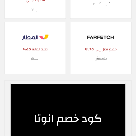
شحن مجاني
علي اكسبرس
شي ان
خصم يصل إلى 70%
خصم لغاية 10%
فارفيتش
المطار