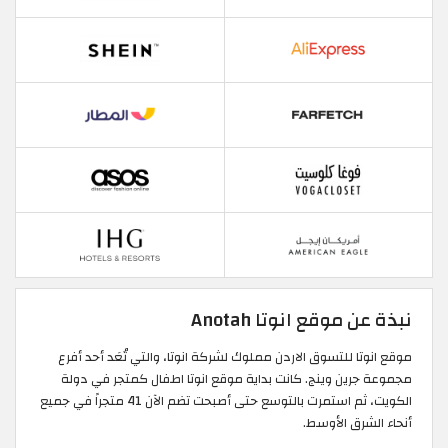
نبذة عن موقع انوتا Anotah
موقع انوتا للتسوق الاردن مملوك لشركة انوتا، والتي تُعَد أحد أفرع
مجموعة جرين وينج. كانت بداية موقع انوتا اطفال كمتجر في دولة
الكويت، ثم استمرت بالتوسع حتى أصبحت تضم الآن 41 متجراً في جميع
أنحاء الشرق الأوسط.