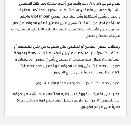
يقدم موقع Anotah باقة رائعة من أجود خامات وماركات الملابس
النسائية وملابس الأطفال، وكذلك الاكسسوارات ومنتجات العناية
والجمال بشتى أشكالها وأنواعها. يتيح موقع Anotah.com واجهة
مستخدم أكثر من رائعة للتسهيل على العميل تصفح الموقع من خلال
مجموعة من الأقسام منها: قسم النساء، البنات، الأطفال، اكسسوارات
منزلية، الصحة والجمال.
بإمكانك تصفح الموقع أو التطبيق بكل سهولة من خلال الكمبيوتر أو
الهاتف، وتسوق كل ما يخصك من بين آلاف المنتجات الخاصة بالموضة
النسائية والأطفال. كما يمكنك الاستمتاع بأقوى عروض، تخفيضات و
كوبونات خصم انوتا التي يوفرها الموقع عبر تفعيل كود خصم انوتا
2026 ، والموجود حصرياً على موقع الكوبون.
كوبون خصم انوتا الاردن | تخفيضات موقع انوتا للتسوق
احصل على تخفيضات فورية على جميع المنتجات عند الشراء من موقع
انوتا للتسوق الاردن، عن طريق تفعيل كود خصم انوتا 2026 والمتاح
حصرياً على موقع الكوبون.