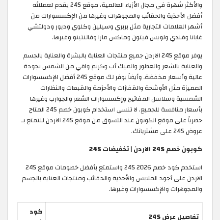
والأكثر شهرة في مجال الأزياء العالمية، موقع 24S يقدم لعملائه
أفضل الأحذية والحقائب والمجوهرات وغيرها من الإكسسوارات من
أشهر العلامات التجارية مثل بربري وسيلين وكلوي وديور ودولتشي
غابانا وفندي ولويس فيتون وماكس مارا وفالنتينو وغيرها.
يوفر موقع 24S الاردن جميع منتجات العناية بالبشرة والعناية بالجسم
والعناية بالشعر والعطور والميك أب وكريم واقي من الشمس بجودة
عالية وأسعار مخفضة. وأيضاً يوفر لك موقع 24S أفضل الإكسسوارات
المميزة مثل الأوشحة والقفازات والأحزمة والقبعات والنظارات
الشمسية وسلاسل المفاتيح وإكسسوارات الشعر والجوارب وغيرها
بأسعار منافسة للجميع. لا تنسى استخدام كوبون خصم 24S المتاح
حصرياً على موقع الكوبون عند التسوق من موقع 24S الاردن للتمتع بـ
عروض 24S على مشترياتك. ​
كوبون خصم 24S الاردن | تخفيضات 24S
استخدم كود خصم 24S 2026 واستمتع بأفضل خصومات موقع 24S
الاردن على أجود الملابس والأحذية والحقائب ومنتجات العناية بالجسم
والمجوهرات والإكسسوارات وغيرها.
كود
تفاصيل عرض 24S