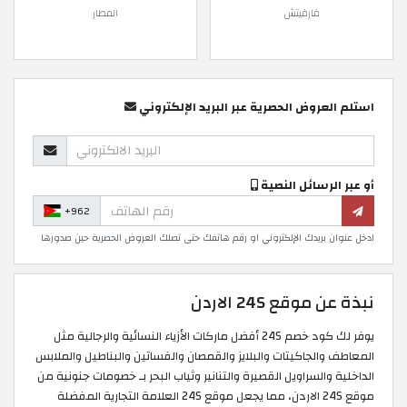
فارفيتش
المطار
استلم العروض الحصرية عبر البريد الإلكتروني
أو عبر الرسائل النصية
+962
ادخل عنوان بريدك الإلكتروني او رقم هاتفك حتى تصلك العروض الحصرية حين صدورها
نبذة عن موقع 24S الاردن
يوفر لك كود خصم 24S أفضل ماركات الأزياء النسائية والرجالية مثل
المعاطف والجاكيتات والبلايز والقمصان والفساتين والبناطيل والملابس
الداخلية والسراويل القصيرة والتنانير وثياب البحر بـ خصومات جنونية من
موقع 24S الاردن، مما يجعل موقع 24S العلامة التجارية المفضلة