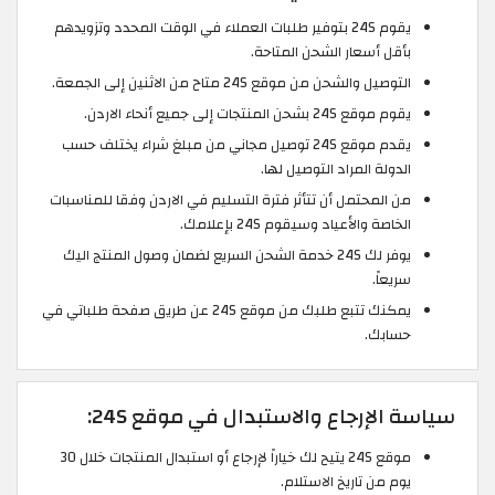
يقوم 24S بتوفير طلبات العملاء في الوقت المحدد وتزويدهم
بأقل أسعار الشحن المتاحة.
التوصيل والشحن من موقع 24S متاح من الاثنين إلى الجمعة.
يقوم موقع 24S بشحن المنتجات إلى جميع أنحاء الاردن.
يقدم موقع 24S توصيل مجاني من مبلغ شراء يختلف حسب
الدولة المراد التوصيل لها.
من المحتمل أن تتأثر فترة التسليم في الاردن وفقا للمناسبات
الخاصة والأعياد وسيقوم 24S بإعلامك.
يوفر لك 24S خدمة الشحن السريع لضمان وصول المنتج اليك
سريعاً.
يمكنك تتبع طلبك من موقع 24S عن طريق صفحة طلباتي في
حسابك.
سياسة الإرجاع والاستبدال في موقع 24S:
موقع 24S يتيح لك خياراً لإرجاع أو استبدال المنتجات خلال 30
يوم من تاريخ الاستلام.