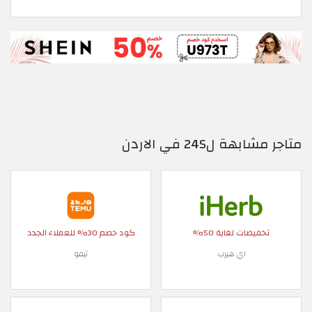
متاجر مشابهة ل24S في الاردن
تخفيضات لغاية 50%
كود خصم 30% للعملاء الجدد
اي هيرب
تيمو