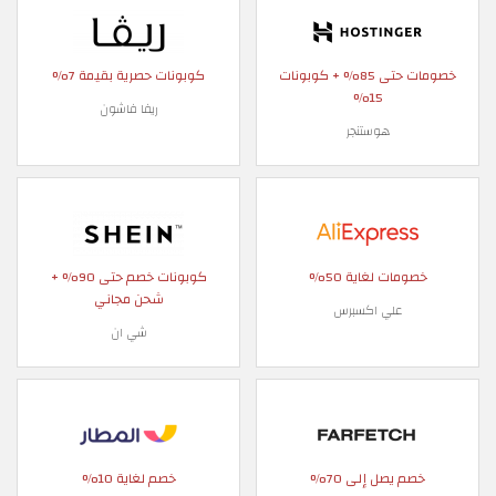
خصومات حتى 85% + كوبونات
كوبونات حصرية بقيمة 7%
15%
ريفا فاشون
هوستنجر
خصومات لغاية 50%
كوبونات خصم حتى 90% +
شحن مجاني
علي اكسبرس
شي ان
خصم يصل إلى 70%
خصم لغاية 10%