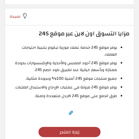
نصيحة
مزايا التسوق اون لاين عبر موقع 24S
يوفر موقع 24S خدمة عملاء فورية ليقوم بتلبية احتياجات
العملاء.
يوفر موقع 24S أجود الملابس والأحذية والإكسسوارات بجودة
ممتازة وبأسعار خيالية عند تطبيق كود خصم 24S.
جميع منتجات موقع 24S أصلية 100% وبجودة مثالية.
يوفر موقع 24S مرونة في عمليات الإرجاع والاستبدال الطلبات.
طرق الدفع على موقع 24S الاردن متعددة وآمنة.
زيارة المتجر