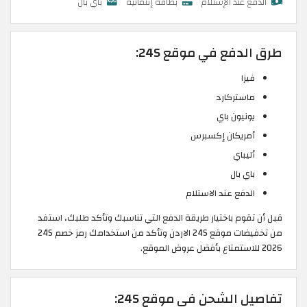
الدفع عند الإستلام
بطاقة إئتمانية
باي بال
طرق الدفع في موقع 24S:
فيزا
ماستركارد
يونيون باي
أمريكان إكسبرس
أليباي
باي بال
الدفع عند الاستلام
قبل أن تقوم باختيار طريقة الدفع التي تناسبك وتأكد طلبك، استفد
من تخفيضات موقع 24S الاردن وتأكد من استخدامك رمز خصم 24S
2026 للاستمتاع بأفضل عروض الموقع.
تفاصيل الشحن في موقع 24S: